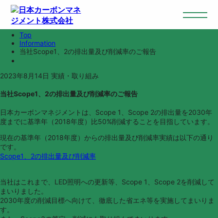
Information
お知らせ
Top
Information
当社Scope1、2の排出量及び削減率のご報告
2023年8月14日
実績・取り組み
当社Scope1、2の排出量及び削減率のご報告
日本カーボンマネジメントは、Scope 1、Scope 2の排出量を2030年
度までに基準年（2018年度）比50%削減することを目指しています。
現在の基準年（2018年度）からの排出量及び削減率実績は以下の通り
です。
Scope1、2の排出量及び削減率
当社はこれまで、LED照明への更新等、Scope 1、Scope 2を削減して
まいりました。
2030年度の削減目標へ向けて、徹底した省エネ等を実施してまいりま
す。