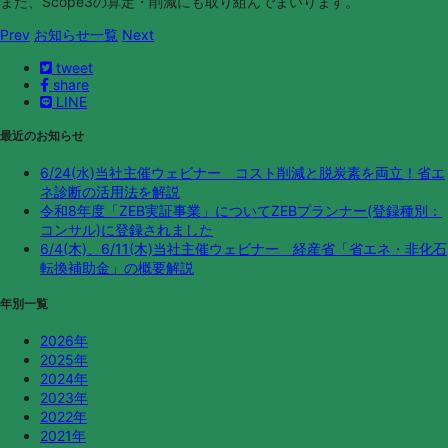
また、Scope3の算定・削減にも取り組んでまいります。
Prev
お知らせ一覧
Next
tweet
share
LINE
最近のお知らせ
6/24(水)当社主催ウェビナー コスト削減と脱炭素を両立！省エ
ネ診断の活用法を解説
令和8年度「ZEB実証事業」についてZEBプランナー(登録種別：
コンサル)に登録されました
6/4(木)、6/11(木)当社主催ウェビナー 経産省「省エネ・非化石
転換補助金」の概要解説
年別一覧
2026年
2025年
2024年
2023年
2022年
2021年