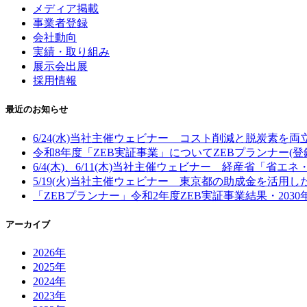
メディア掲載
事業者登録
会社動向
実績・取り組み
展示会出展
採用情報
最近のお知らせ
6/24(水)当社主催ウェビナー コスト削減と脱炭素を
令和8年度「ZEB実証事業」についてZEBプランナー(
6/4(木)、6/11(木)当社主催ウェビナー 経産省「省
5/19(火)当社主催ウェビナー 東京都の助成金を活用
「ZEBプランナー」令和2年度ZEB実証事業結果・203
アーカイブ
2026年
2025年
2024年
2023年