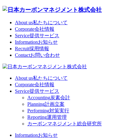
About us
私たちについて
Corporate
会社情報
Service
提供サービス
Information
お知らせ
Recruit
採用情報
Contact
お問い合わせ
About us
私たちについて
Corporate
会社情報
Service
提供サービス
Accounting
炭素会計
Planning
計画立案
Performing
対策実行
Reporting
運用管理
カーボンマネジメント総合研究所
Information
お知らせ