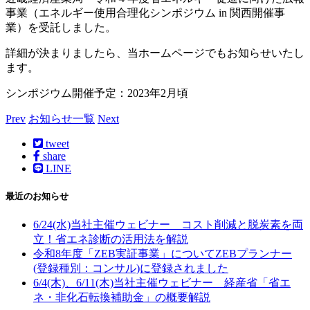
事業（エネルギー使用合理化シンポジウム in 関西開催事
業）を受託しました。
詳細が決まりましたら、当ホームページでもお知らせいたし
ます。
シンポジウム開催予定：2023年2月頃
Prev
お知らせ一覧
Next
tweet
share
LINE
最近のお知らせ
6/24(水)当社主催ウェビナー コスト削減と脱炭素を両
立！省エネ診断の活用法を解説
令和8年度「ZEB実証事業」についてZEBプランナー
(登録種別：コンサル)に登録されました
6/4(木)、6/11(木)当社主催ウェビナー 経産省「省エ
ネ・非化石転換補助金」の概要解説