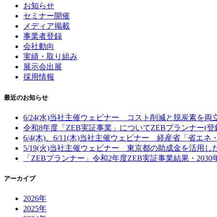
お知らせ
セミナー開催
メディア掲載
事業者登録
会社動向
実績・取り組み
展示会出展
採用情報
最近のお知らせ
6/24(水)当社主催ウェビナー コスト削減と脱炭素を
令和8年度「ZEB実証事業」についてZEBプランナー(
6/4(木)、6/11(木)当社主催ウェビナー 経産省「省
5/19(火)当社主催ウェビナー 東京都の助成金を活用
「ZEBプランナー」令和2年度ZEB実証事業結果・203
アーカイブ
2026年
2025年