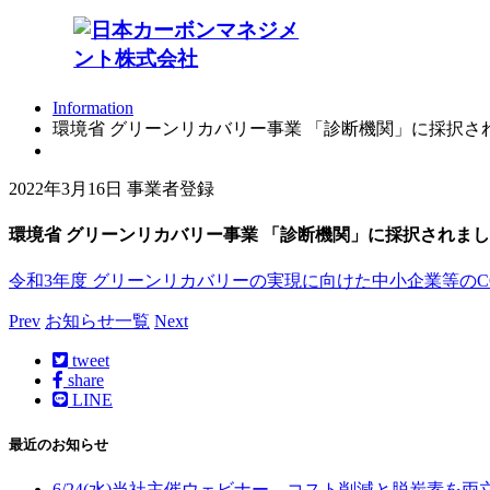
Information
お知らせ
Top
Information
環境省 グリーンリカバリー事業 「診断機関」に採択さ
2022年3月16日
事業者登録
環境省 グリーンリカバリー事業 「診断機関」に採択されま
令和3年度 グリーンリカバリーの実現に向けた中小企業等の
Prev
お知らせ一覧
Next
tweet
share
LINE
最近のお知らせ
6/24(水)当社主催ウェビナー コスト削減と脱炭素を